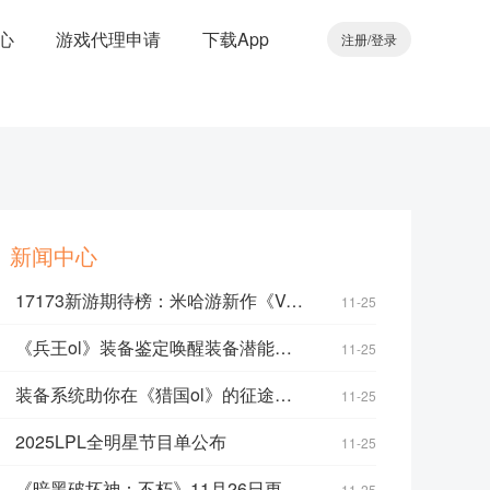
心
游戏代理申请
下载App
注册
/
登录
新闻中心
17173新游期待榜：米哈游新作《Varsapura》实机公开 《明日方舟：终末地》测试启动
11-25
《兵王ol》装备鉴定唤醒装备潜能，开启属性奇迹！
11-25
装备系统助你在《猎国ol》的征途上所向披靡！
11-25
2025LPL全明星节目单公布
11-25
《暗黑破坏神：不朽》11月26日更新公告
11-25