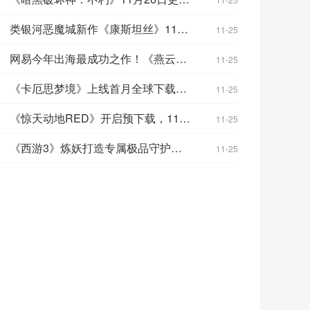
类银河恶魔城新作《康斯坦丝》11月24日上线
11-25
网易今年出海最成功之作！《燕云十六声》Steam在线人数突破25万
11-25
《卡厄思梦境》上线首月全球下载破350万，营收达402亿韩元
11-25
《惊天动地RED》开启预下载，11月25日正式在韩服上线
11-25
《西游3》炼妖打造专属极品守护，开启养成新境界！
11-25