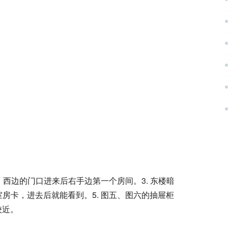
楼，西边的门口进来后右手边第一个房间。3. 东楼暗
室房卡，进去后就能看到。5. 图五、图六的抽屉柜
较近。